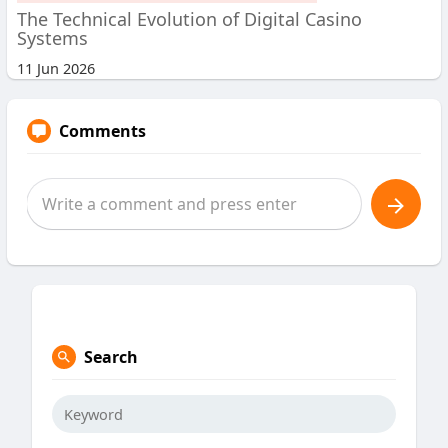
The Technical Evolution of Digital Casino
Systems
11 Jun 2026
Comments
Search