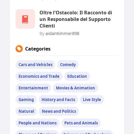
Oltre l'Ostacolo: Il Racconto di
un Responsabile del Supporto
Clienti
By
aidantimmer898
Categories
Cars and Vehicles
Comedy
Economics and Trade
Education
Entertainment
Movies & Animation
Gaming
History and Facts
Live Style
Natural
News and Politics
People and Nations
Pets and Animals