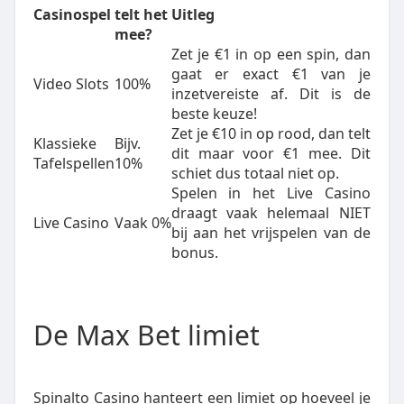
Casinospel
telt het
Uitleg
mee?
Zet je €1 in op een spin, dan
gaat er exact €1 van je
Video Slots
100%
inzetvereiste af. Dit is de
beste keuze!
Zet je €10 in op rood, dan telt
Klassieke
Bijv.
dit maar voor €1 mee. Dit
Tafelspellen
10%
schiet dus totaal niet op.
Spelen in het Live Casino
draagt vaak helemaal NIET
Live Casino
Vaak 0%
bij aan het vrijspelen van de
bonus.
De Max Bet limiet
Spinalto Casino hanteert een limiet op hoeveel je