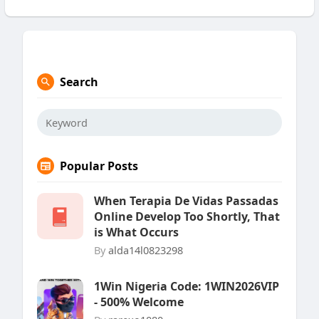
Search
Popular Posts
When Terapia De Vidas Passadas
Online Develop Too Shortly, That
is What Occurs
By
alda14l0823298
1Win Nigeria Code: 1WIN2026VIP
- 500% Welcome