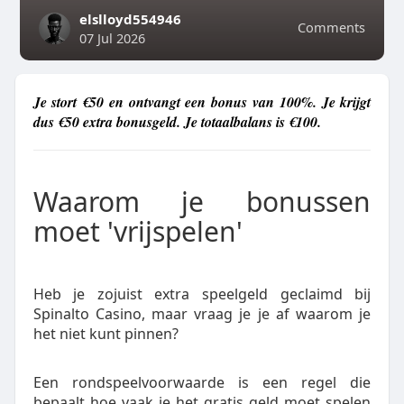
elslloyd554946
Comments
07 Jul 2026
Je stort €50 en ontvangt een bonus van 100%. Je krijgt
dus €50 extra bonusgeld. Je totaalbalans is €100.
Waarom je bonussen
moet 'vrijspelen'
Heb je zojuist extra speelgeld geclaimd bij
Spinalto Casino, maar vraag je je af waarom je
het niet kunt pinnen?
Een rondspeelvoorwaarde is een regel die
bepaalt hoe vaak je het gratis geld moet spelen