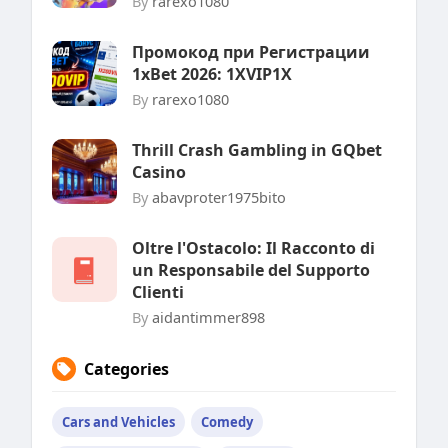
By
rarexo1080
Промокод при Регистрации
1xBet 2026: 1XVIP1X
By
rarexo1080
Thrill Crash Gambling in GQbet
Casino
By
abavproter1975bito
Oltre l'Ostacolo: Il Racconto di
un Responsabile del Supporto
Clienti
By
aidantimmer898
Categories
Cars and Vehicles
Comedy