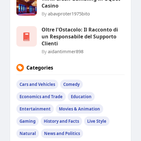
Casino
By
abavproter1975bito
Oltre l'Ostacolo: Il Racconto di
un Responsabile del Supporto
Clienti
By
aidantimmer898
Categories
Cars and Vehicles
Comedy
Economics and Trade
Education
Entertainment
Movies & Animation
Gaming
History and Facts
Live Style
Natural
News and Politics