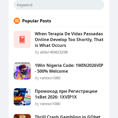
Popular Posts
When Terapia De Vidas Passadas
Online Develop Too Shortly, That
is What Occurs
By
alda14l0823298
1Win Nigeria Code: 1WIN2026VIP
- 500% Welcome
By
rarexo1080
Промокод при Регистрации
1xBet 2026: 1XVIP1X
By
rarexo1080
Thrill Crash Gambling in GQbet