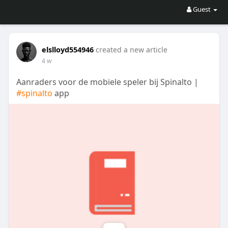
Guest
elslloyd554946
created a new article
4 w
Aanraders voor de mobiele speler bij Spinalto |
#spinalto
app