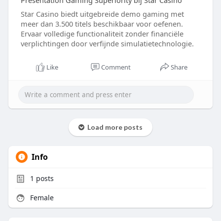
Presentation Gaming Superiority bij Star Casino
Star Casino biedt uitgebreide demo gaming met
meer dan 3.500 titels beschikbaar voor oefenen.
Ervaar volledige functionaliteit zonder financiële
verplichtingen door verfijnde simulatietechnologie.
Like
Comment
Share
Load more posts
Info
1
posts
Female