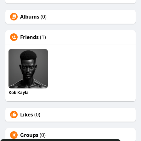
Albums
(0)
Friends
(1)
Kob Kayla
Likes
(0)
Groups
(0)