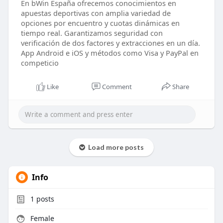
En bWin España ofrecemos conocimientos en
apuestas deportivas con amplia variedad de
opciones por encuentro y cuotas dinámicas en
tiempo real. Garantizamos seguridad con
verificación de dos factores y extracciones en un día.
App Android e iOS y métodos como Visa y PayPal en
competicio
Like
Comment
Share
Load more posts
Info
1
posts
Female